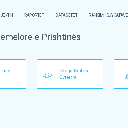
JEKTIN
RAPORTET
DATASETET
RANGIMI I GJYKATAVE
hemelore e Prishtinës
kat me
Infografikat me
Qytetarë