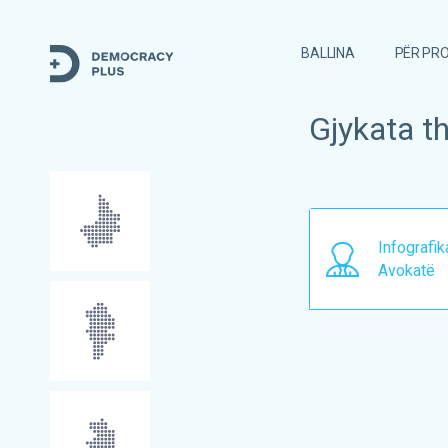
BALLINA
PËR PRO
Gjykata t
Infografi
Avokatë